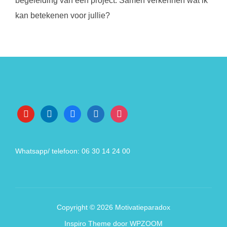
begeleiding van een project. Samen verkennen wat ik
kan betekenen voor jullie?
Noodzakelijk
Deze cookies
zijn niet
optioneel. Ze
zijn nodig om
de website te
youtube
linkedin
facebook
wordpress
instagram
laten
functioneren.
Whatsapp/ telefoon: 06 30 14 24 00
Statistiek
Om de
functionaliteit
en structuur
van de
website te
Copyright © 2026 Motivatieparadox
kunnen
verbeteren
Inspiro Theme
door
WPZOOM