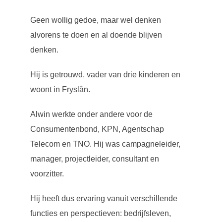
Geen wollig gedoe, maar wel denken
alvorens te doen en al doende blijven
denken.
Noodzakelijk
Deze cookies
Hij is getrouwd, vader van drie kinderen en
zijn niet
optioneel. Ze
woont in Fryslân.
zijn nodig om
de website te
laten
Alwin werkte onder andere voor de
functioneren.
Consumentenbond, KPN, Agentschap
Telecom en TNO. Hij was campagneleider,
Statistiek
manager, projectleider, consultant en
Om de
functionaliteit
voorzitter.
en structuur
van de
Hij heeft dus ervaring vanuit verschillende
website te
kunnen
functies en perspectieven: bedrijfsleven,
verbeteren