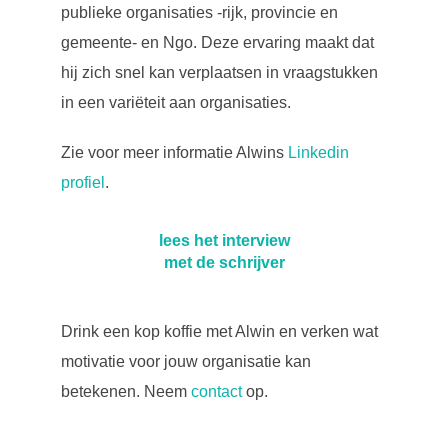
gebaseerd
publieke organisaties -rijk, provincie en
op het
gemeente- en Ngo. Deze ervaring maakt dat
gebruik
ervan
hij zich snel kan verplaatsen in vraagstukken
gebruiken
we deze
in een variëteit aan organisaties.
cookies.
Zie voor meer informatie Alwins
Linkedin
Gebruiksgemak
profiel
.
Om onze website
zo goed mogelijk
te laten werken
lees het interview
gedurende je
met de schrijver
bezoek
gebruiken we
deze cookies. Als
deze cookies
Drink een kop koffie met Alwin en verken wat
worden
motivatie voor jouw organisatie kan
geweigerd
kunnen bepaalde
betekenen. Neem
contact
op.
functionaliteiten
van de site
verdwijnen of