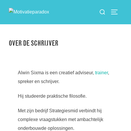
Ga
Zoek
naar
TOGGLE
naar:
de
inhoud
OVER DE SCHRIJVER
Alwin Sixma is een creatief adviseur,
trainer
,
spreker en schrijver.
Hij studeerde praktische filosofie.
Met zijn bedrijf Strategiesmid verbindt hij
complexe vraagstukken met ambachtelijk
onderbouwde oplossingen.