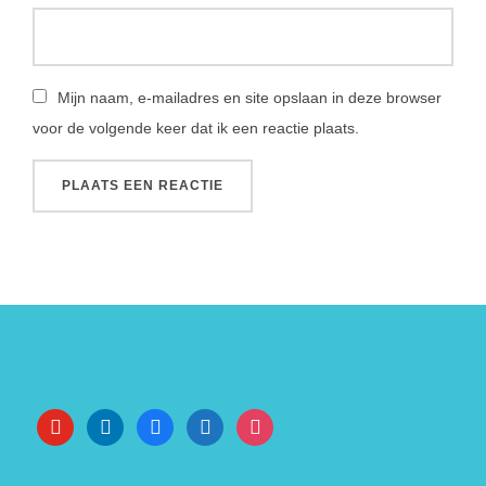
minder goed
werken.
Marketing
Mijn naam, e-mailadres en site opslaan in deze browser
By sharing
voor de volgende keer dat ik een reactie plaats.
your
interests
and
behavior as
you visit our
site, you
increase the
chance of
seeing
personalized
content and
offers.
youtube
linkedin
facebook
wordpress
instagram