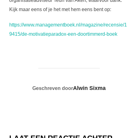
organisatieadviseur Teun van Aken, waarvoor dank.
Kijk maar eens of je het met hem eens bent op:
https://www.managementboek.nl/magazine/recensie/1
9415/de-motivatieparadox-een-doortimmerd-boek
Noodzakelijk
Deze cookies
zijn niet
optioneel. Ze
zijn nodig om
de website te
laten
functioneren.
BERICHTAUTEUR
Alwin Sixma
Geschreven door
Statistiek
Om de
functionaliteit
en structuur
van de
website te
kunnen
verbeteren