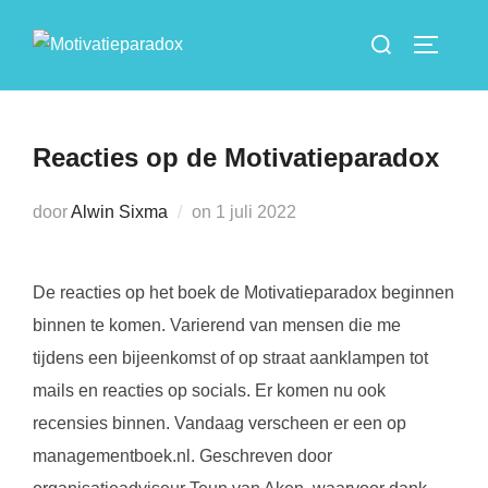
Ga
Zoek
naar
TOGGLE
naar:
de
inhoud
Reacties op de Motivatieparadox
Geplaatst
door
Alwin Sixma
on
1 juli 2022
op
De reacties op het boek de Motivatieparadox beginnen
binnen te komen. Varierend van mensen die me
tijdens een bijeenkomst of op straat aanklampen tot
mails en reacties op socials. Er komen nu ook
recensies binnen. Vandaag verscheen er een op
managementboek.nl. Geschreven door